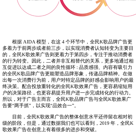
根据 AIDA 模型，在这 4 个环节中，
全民K歌
品牌广告更
多着力于前两步或者前三步，以实现消费者认知转变为主要目
的，
全民K歌
效果广告则更着力于第四步，专注于推动消费者
的行为转变。因此，二者并非互相替代的关系，更多地通过相
互促进以达成二者之间的良性循环 : 品质感强、内容有吸引力
的
全民K歌
品牌广告更能塑造品牌形象，传递品牌精神。在做
出每一次消费行为前，用户对特定品牌的好感会影响用户的最
终决策。配合投放重转化的
全民K歌
效果广告，更容易缩短用
户的决策路径，也更容易提升用户进一步完成转化的行动力。
所以，对于广告主而言，
全民K歌
品牌广告与
全民K歌
效果广
告要“两手抓”，以实现“品效合一”。
目前，
全民K歌
效果广告的整体创意水平还停留在相对初
级的阶段，但是，通过数据我们也可以看到，2019 年，
全民K
歌
效果广告在创意上有着很多的进步和突破。