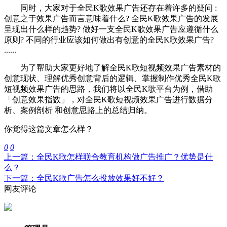
同时，大家对于
全民K歌
效果广告还存在着许多的疑问 :
创意之于效果广告而言意味着什么?
全民K歌
效果广告的发展
呈现出什么样的趋势? 做好一支
全民K歌
效果广告应遵循什么
原则? 不同的行业应该如何做出有创意的
全民K歌
效果广告?
......
为了帮助大家更好地了解
全民K歌
短视频效果广告素材的
创意现状、理解优秀创意背后的逻辑、掌握制作优秀
全民K歌
短视频效果广告的思路，我们将以
全民K歌
平台为例，借助
「创意效果指数」，对
全民K歌
短视频效果广告进行数据分
析、案例剖析 和创意思路上的总结归纳。
你觉得这篇文章怎么样？
0
0
上一篇：全民K歌怎样联合教育机构做广告推广？优势是什
么？
下一篇：全民K歌广告怎么投放效果好不好？
网友评论